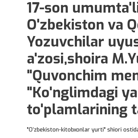
17-son umumta'l
O'zbekiston va Q
Yozuvchilar uyu
a'zosi,shoira M.
"Quvonchim men
"Ko'nglimdagi ya
to'plamlarining 
"O‘zbekiston-kitobxonlar yurti" shiori ostid