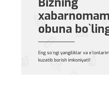
Bizning
xabarnomam
obuna bo`lin
Eng so`ngi yangiliklar va e`lonlarim
kuzatib borish imkoniyati!