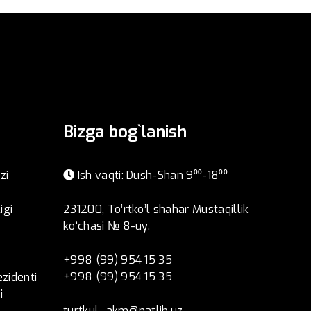
Bizga bog`lanish
zi
Ish vaqti: Dush-Shan 9⁰⁰-18⁰⁰
igi
231200, To’rtko’l shahar Mustaqillik
ko‘chasi № 8-uy.
+998 (99) 954 15 35
+998 (99) 954 15 35
ezidenti
i
turtkul_akm@natlib.uz