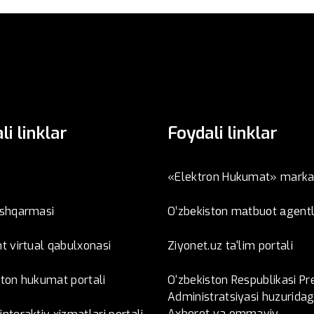
li linklar
Foydali linklar
«Elektron Hukumat» marka
oshqarmasi
O’zbеkistоn mаtbuоt аgеntl
t virtual qabulxonasi
Ziyonet.uz ta'lim portali
ston hukumat portali
O‘zbekiston Respublikasi Pr
Administratsiyasi huzuridag
Axborot va ommaviy