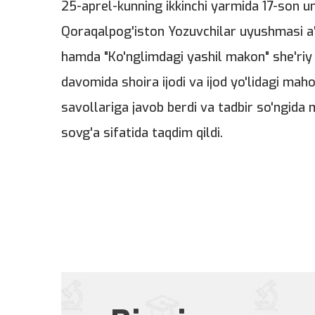
25-aprel-kunning ikkinchi yarmida 17-son 
Qoraqalpog'iston Yozuvchilar uyushmasi a
hamda "Ko'nglimdagi yashil makon" she'riy 
davomida shoira ijodi va ijod yo'lidagi mahor
savollariga javob berdi va tadbir so'ngida 
sovg'a sifatida taqdim qildi.