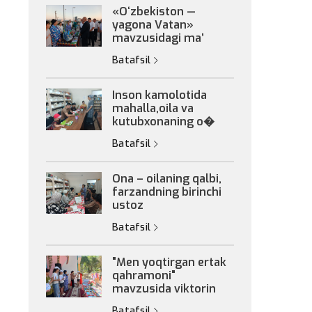
«Oʻzbekiston —
yagona Vatan»
mavzusidagi maʼ
Batafsil
Inson kamolotida
mahalla,oila va
kutubxonaning o�
Batafsil
Ona – oilaning qalbi,
farzandning birinchi
ustoz
Batafsil
"Men yoqtirgan ertak
qahramoni"
mavzusida viktorin
Batafsil