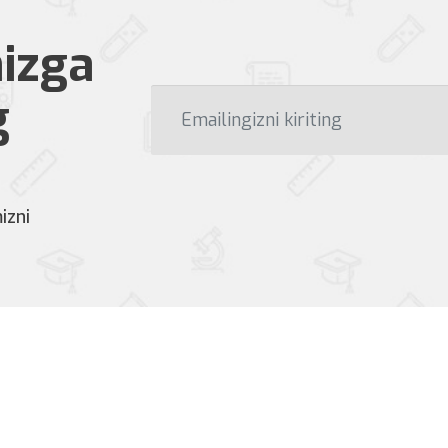
izga
g
izni