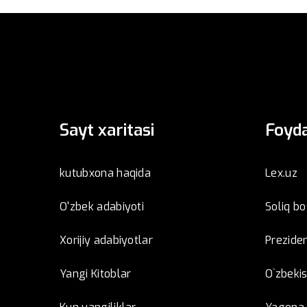
Sayt xaritasi
Foyda
kutubxona haqida
Lex.uz
O'zbek adabiyoti
Soliq b
Xorijiy adabiyotlar
Preziden
Yangi Kitoblar
O`zbeki