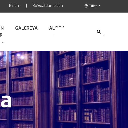
Kirish
Ro`yxatdan o`tish
Tillar
ON
GALEREYA
ALOQA
R
da