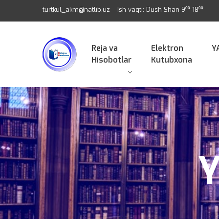
turtkul_akm@natlib.uz
Ish vaqti: Dush-Shan 9⁰⁰-18⁰⁰
Reja va
Elektron
Y
Hisobotlar
Kutubxona
Y