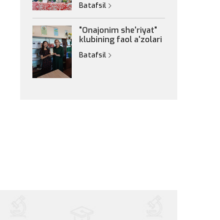
Batafsil
"Onajonim she'riyat"
klubining faol a'zolari
Batafsil