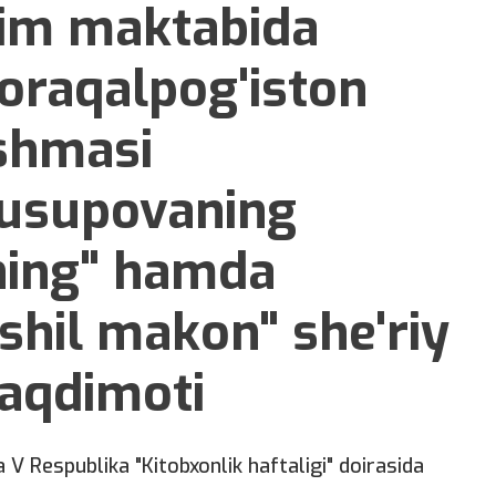
im maktabida
oraqalpog'iston
shmasi
Yusupovaning
ing" hamda
shil makon" she'riy
taqdimoti
a V Respublika "Kitobxonlik haftaligi" doirasida