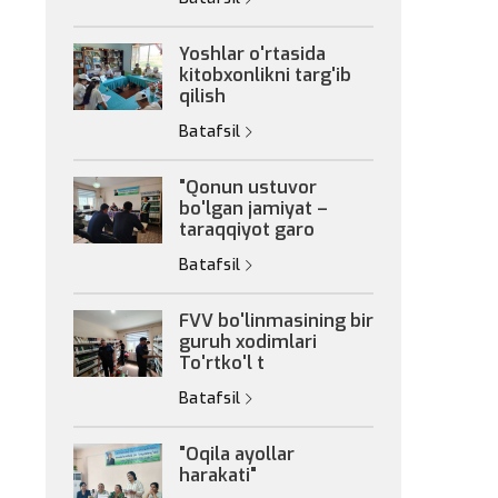
Yoshlar o'rtasida
kitobxonlikni targ'ib
qilish
Batafsil
"Qonun ustuvor
bo'lgan jamiyat –
taraqqiyot garo
Batafsil
FVV bo'linmasining bir
guruh xodimlari
To'rtko'l t
Batafsil
"Oqila ayollar
harakati"