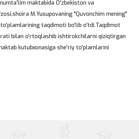
umumta'lim maktabida O'zbekiston va
'zosi,shoira M.Yusupovaning "Quvonchim mening"
to'plamlarining taqdimoti bo'lib o'tdi.Taqdimot
ati bilan o'rtoqlashib ishtirokchilarni qiziqtirgan
maktab kutubxonasiga she'riy to'plamlarini