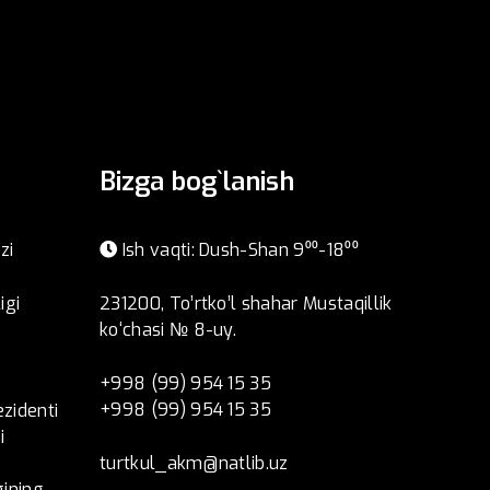
Bizga bog`lanish
zi
Ish vaqti: Dush-Shan 9⁰⁰-18⁰⁰
igi
231200, To’rtko’l shahar Mustaqillik
ko‘chasi № 8-uy.
+998 (99) 954 15 35
+998 (99) 954 15 35
ezidenti
i
turtkul_akm@natlib.uz
ining