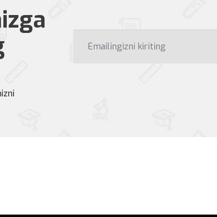
izga
g
izni