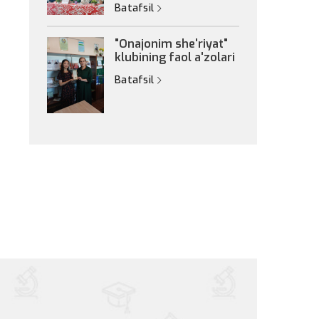
Batafsil
"Onajonim she'riyat"
klubining faol a'zolari
Batafsil