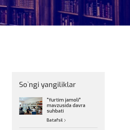
So`ngi yangiliklar
“Yurtim jamoli”
mavzusida davra
suhbati
Batafsil