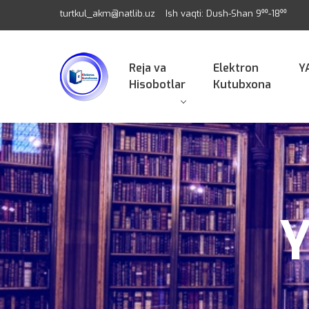
turtkul_akm@natlib.uz
Ish vaqti: Dush-Shan 9⁰⁰-18⁰⁰
Reja va
Elektron
Y
Hisobotlar
Kutubxona
Y