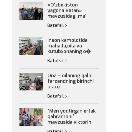
«Oʻzbekiston —
yagona Vatan»
mavzusidagi maʼ
Batafsil
Inson kamolotida
mahalla,oila va
kutubxonaning o�
Batafsil
Ona – oilaning qalbi,
farzandning birinchi
ustoz
Batafsil
"Men yoqtirgan ertak
qahramoni"
mavzusida viktorin
Batafsil