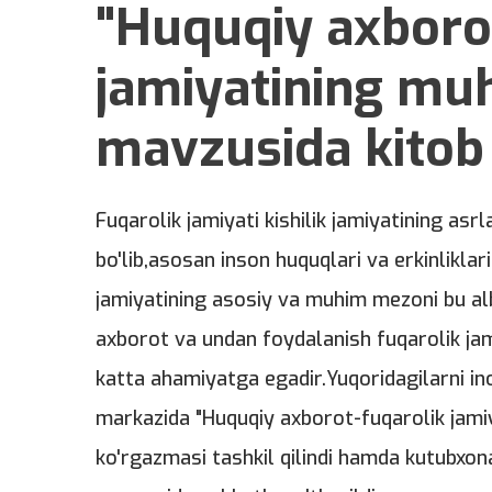
"Huquqiy axboro
jamiyatining mu
mavzusida kitob
Fuqarolik jamiyati kishilik jamiyatining a
bo'lib,asosan inson huquqlari va erkinliklar
jamiyatining asosiy va muhim mezoni bu al
axborot va undan foydalanish fuqarolik jam
katta ahamiyatga egadir.Yuqoridagilarni i
markazida "Huquqiy axborot-fuqarolik jami
ko'rgazmasi tashkil qilindi hamda kutubxon