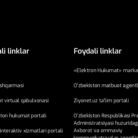
li linklar
Foydali linklar
«Elektron Hukumat» marka
oshqarmasi
O’zbеkistоn mаtbuоt аgеntl
t virtual qabulxonasi
Ziyonet.uz ta'lim portali
ston hukumat portali
O‘zbekiston Respublikasi Pr
Administratsiyasi huzuridag
Axborot va ommaviy
nteraktiv xizmatlari portali
kommunikatsiyalar agentlig