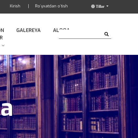
Kirish
Ro`yxatdan o`tish
Tillar
ON
GALEREYA
ALOQA
R
da