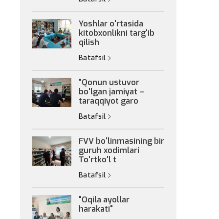
Yoshlar o'rtasida
kitobxonlikni targ'ib
qilish
Batafsil
"Qonun ustuvor
bo'lgan jamiyat –
taraqqiyot garo
Batafsil
FVV bo'linmasining bir
guruh xodimlari
To'rtko'l t
Batafsil
"Oqila ayollar
harakati"