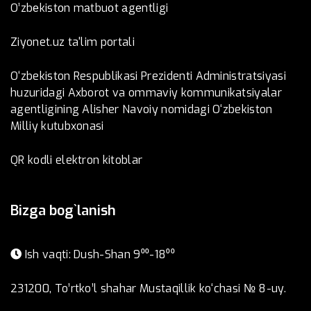
O’zbеkistоn mаtbuоt аgеntligi
Ziyonet.uz ta'lim portali
O‘zbekiston Respublikasi Prezidenti Administratsiyasi
huzuridagi Axborot va ommaviy kommunikatsiyalar
agentligining Alisher Navoiy nomidagi O‘zbekiston
Milliy kutubxonasi
QR kodli elektron kitoblar
Bizga bog`lanish
Ish vaqti: Dush-Shan 9⁰⁰-18⁰⁰
231200, To’rtko’l shahar Mustaqillik ko‘chasi № 8-uy.