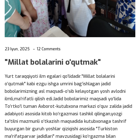
23 Iyun, 2025
12 Comments
"Millat bolalarini o‘qutmak"
Yurt taraqqiyoti ilm egalari qo‘lidadir."Millat bolalarini
o‘qutmak" kabi ezgu ishga umrini bag‘ishlagan jadid
bobolarimizning asl maqsadi-o‘sib kelayotgan yosh avlodni
ilmli,ma'rifatli qilish edi.Jadid bobolarimiz maqsadi yo‘lida
To‘rtko‘l tuman Axborot-kutubxona markazi o‘quv zalida jadid
adabiyoti asosida kitob ko‘rgazmasi tashkil qilingan,yozgi
ta'tilni mazmunli o‘tkazish maqsadida kutubxonaga tashrif
buyurgan bir guruh yoshlar qiziqishi asosida "Turkiston
ma'rifatparvar jadidlari" mavzusidagi ko‘rgazma bilan