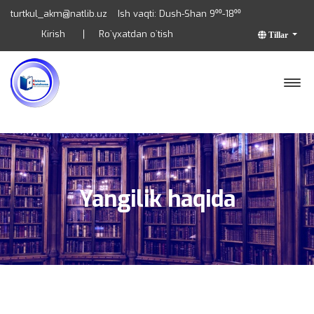
turtkul_akm@natlib.uz
Ish vaqti: Dush-Shan 9⁰⁰-18⁰⁰
Kirish
Ro`yxatdan o`tish
Tillar
Yangilik haqida