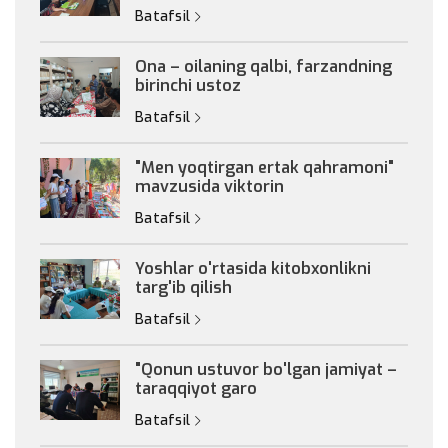
Batafsil
Ona – oilaning qalbi, farzandning
birinchi ustoz
Batafsil
"Men yoqtirgan ertak qahramoni"
mavzusida viktorin
Batafsil
Yoshlar o'rtasida kitobxonlikni
targ'ib qilish
Batafsil
"Qonun ustuvor bo'lgan jamiyat –
taraqqiyot garo
Batafsil