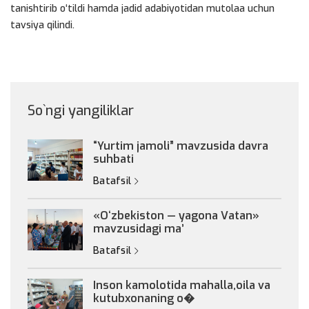
tanishtirib o‘tildi hamda jadid adabiyotidan mutolaa uchun
tavsiya qilindi.
So`ngi yangiliklar
“Yurtim jamoli” mavzusida davra
suhbati
Batafsil
«Oʻzbekiston — yagona Vatan»
mavzusidagi maʼ
Batafsil
Inson kamolotida mahalla,oila va
kutubxonaning o�