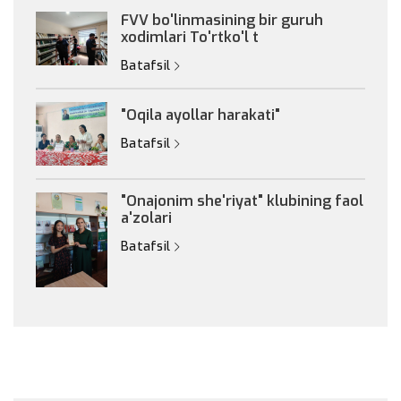
FVV bo'linmasining bir guruh
xodimlari To'rtko'l t
Batafsil
"Oqila ayollar harakati"
Batafsil
"Onajonim she'riyat" klubining faol
a'zolari
Batafsil