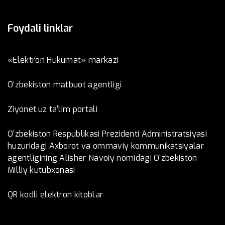
Foydali linklar
«Elektron Hukumat» markazi
O’zbеkistоn mаtbuоt аgеntligi
Ziyonet.uz ta'lim portali
O‘zbekiston Respublikasi Prezidenti Administratsiyasi
huzuridagi Axborot va ommaviy kommunikatsiyalar
agentligining Alisher Navoiy nomidagi O‘zbekiston
Milliy kutubxonasi
QR kodli elektron kitoblar