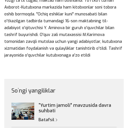
Yozgi ta'til tugab, maktab ham boshlandi. To'rtko'l tuman
Axborot-Kutubxona markazida ham kitobxonlar soni tobora
oshib bormoqda. "Ochiq eshiklar kuni" munosabati bilan
o'tkazilgan tadbirda tumandagi 16-son maktabning til-
adabiyot o'qituvchisi Y. Aminova bir guruh o'quvchilar bilan
tashrif buyurishdi. O'quv zali mutaxassisi M.Karimova
tomonidan zavqli mutolaa uchun yangi adabiyotlar, kutubxona
xizmatidan foydalanish va qulayliklar tanishtirib o'tildi. Tashrif
jarayonida o'quvchilar kutubxonaga a'zo etildi
So`ngi yangiliklar
“Yurtim jamoli” mavzusida davra
suhbati
Batafsil