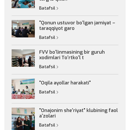
Batafsil
"Qonun ustuvor bo'lgan jamiyat –
taraqqiyot garo
Batafsil
FVV bo'linmasining bir guruh
xodimlari To'rtko'l t
Batafsil
"Oqila ayollar harakati"
Batafsil
"Onajonim she'riyat" klubining faol
a'zolari
Batafsil