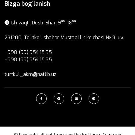
Bizga bog`lanish
Ish vaqti: Dush-Shan 9⁰⁰-18⁰⁰
231200, To’rtko’l shahar Mustaqillik ko‘chasi № 8-uy.
+998 (99) 954 15 35
+998 (99) 954 15 35
turtkul_akm@natlib.uz
© Copyright all right reserved by
Isoftware Company