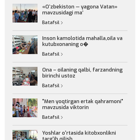
«Oʻzbekiston — yagona Vatan»
mavzusidagi maʼ
Batafsil
Inson kamolotida mahalla,oila va
kutubxonaning o�
Batafsil
Ona – oilaning qalbi, farzandning
birinchi ustoz
Batafsil
"Men yoqtirgan ertak qahramoni"
mavzusida viktorin
Batafsil
Yoshlar o'rtasida kitobxonlikni
targ'ib qilish