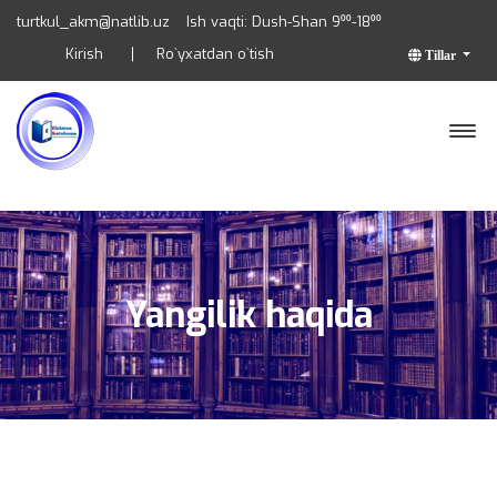
turtkul_akm@natlib.uz
Ish vaqti: Dush-Shan 9⁰⁰-18⁰⁰
Kirish
Ro`yxatdan o`tish
Tillar
Yangilik haqida