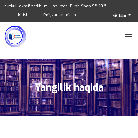
turtkul_akm@natlib.uz
Ish vaqti: Dush-Shan 9⁰⁰-18⁰⁰
Kirish
Ro`yxatdan o`tish
Tillar
Yangilik haqida