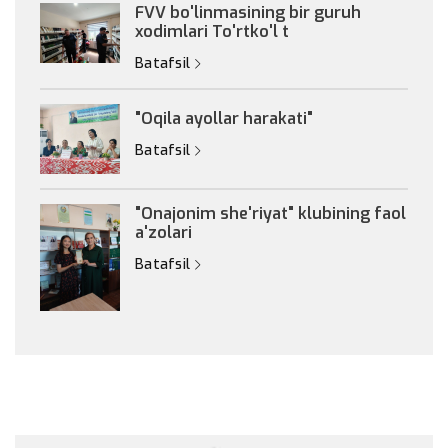
FVV bo'linmasining bir guruh
xodimlari To'rtko'l t
Batafsil
"Oqila ayollar harakati"
Batafsil
"Onajonim she'riyat" klubining faol
a'zolari
Batafsil