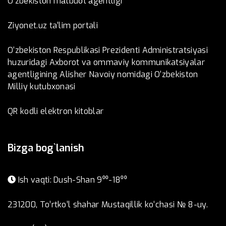
O’zbеkistоn mаtbuоt аgеntligi
Ziyonet.uz ta'lim portali
O‘zbekiston Respublikasi Prezidenti Administratsiyasi
huzuridagi Axborot va ommaviy kommunikatsiyalar
agentligining Alisher Navoiy nomidagi O‘zbekiston
Milliy kutubxonasi
QR kodli elektron kitoblar
Bizga bog`lanish
Ish vaqti: Dush-Shan 9⁰⁰-18⁰⁰
231200, To’rtko’l shahar Mustaqillik ko‘chasi № 8-uy.