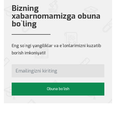
Bizning
xabarnomamizga obuna
bo`ling
Eng so`ngi yangiliklar va e`lonlarimizni kuzatib
borish imkoniyati!
Obuna bo`lish