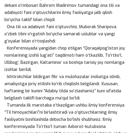
dekani o‘rinbosari Bahrom Madirimov tumandagi ona tili va
adabiyoti fani o‘qituvchilarini ilmiy faoliyatga jalb qilish
bo‘yicha taklif bilan chiqdi.
Ona tili va adabiyot fani o‘qituvchisi, Muborak Sharipova
o‘zbek tilini o‘rgatish bo‘yicha samarali uslublar va yangi
g‘oyalar bilan o‘rtoqlashdi.
Konferensiyada yangidan chop etilgan “Qoraqalpog‘iston joy
nomlarining izohli lug‘ati” taqdimoti ham o‘tkazilib, To‘rtko‘l,
Ullibog‘, Bazirgan, Kaltaminor va boshqa tarixiy joy nomlariga
izohlar berildi.
Ishtirokchilar bildirgan fikr va mulohazalar inobatga olinib,
amaliyotga joriy etilishi ko‘rib chiqilishi belgilandi. Xususan,
haftaning bir kunini “Adabiy tilda so‘zlashamiz” kuni sifatida
belgilash taklifi barchaga ma’qul bo‘ldi.
Tumanda ilk marotaba o‘tkazilgan ushbu ilmiy konferensiya
“Til himoyachilari”ni birlashtiradi va o‘qituvchilarning ilmiy
faoliyatini boshlashida debocha bo‘lishi shubhasiz. Ilmiy
konferensiyada To’rtko’l tuman Axborot-kutubxona