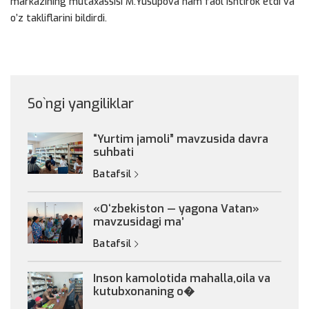
markazining mutaxassisi M.Yusupova ham faol ishtirok etdi va
o’z takliflarini bildirdi.
So`ngi yangiliklar
“Yurtim jamoli” mavzusida davra
suhbati
Batafsil
«Oʻzbekiston — yagona Vatan»
mavzusidagi maʼ
Batafsil
Inson kamolotida mahalla,oila va
kutubxonaning o�