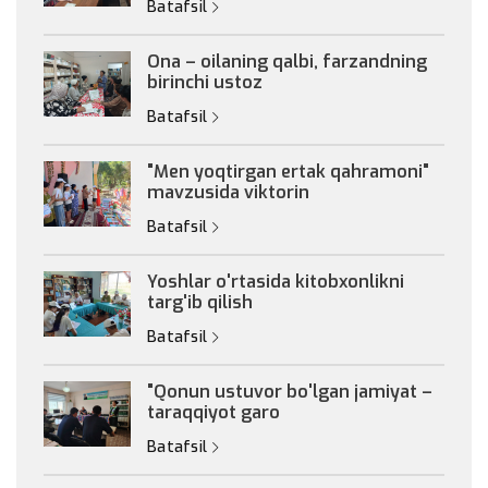
Batafsil
Ona – oilaning qalbi, farzandning
birinchi ustoz
Batafsil
"Men yoqtirgan ertak qahramoni"
mavzusida viktorin
Batafsil
Yoshlar o'rtasida kitobxonlikni
targ'ib qilish
Batafsil
"Qonun ustuvor bo'lgan jamiyat –
taraqqiyot garo
Batafsil