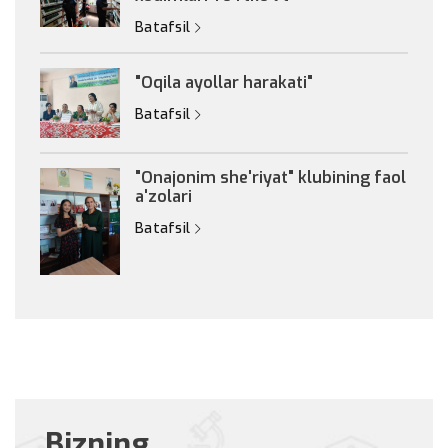
Batafsil
"Oqila ayollar harakati"
Batafsil
"Onajonim she'riyat" klubining faol
a'zolari
Batafsil
Bizning