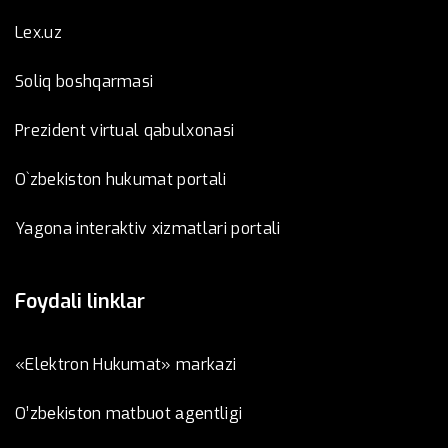
Lex.uz
Soliq boshqarmasi
Prezident virtual qabulxonasi
O`zbekiston hukumat portali
Yagona interaktiv xizmatlari portali
Foydali linklar
«Elektron Hukumat» markazi
O’zbеkistоn mаtbuоt аgеntligi