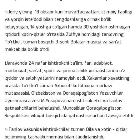
✨Joriy yilning 18 oktabr kuni muvaffaqiyatlari, ijtimoiy faolligi
va yorqin iste’dodi bilan tengdoshlariga o‘rnak bo‘lib
kelayotgan, 14 yoshga to‘lgan hamda 30 yoshdan oshmagan
iqtidorli xotin-qizlar o‘rtasida Zulfiya nomidagi tanlovning
To‘rtko‘l tuman bosqichi 3-sonli Bolalar musiqa va san’at
maktabida bo‘lib o‘tdi.
❗️Jarayonda 24 nafar ishtirokchi ta’lim, fan, adabiyot,
madaniyat, san’at, sport va jamoatchilik yo‘nalishlarida o‘z
iqtidor va salohiyatlarini namoyish etdi. Xakamlar xayatining
orasida To’rtko’l tuman Axborot-kutubxona markazi
mutaxassisi, O’zbekiston va Qoraqalpog’iston Yozuvchilar
Uyushmasi a’zosi M.Yusupova ham ishtirok etdi va tanlov
qatnashchilarini baholashdi. Munosiblar Qoraqalpog‘iston
Respublikasi viloyat bosqichida qatnashish uchun tavsiya etildi.
✨Tanlov yakunida ishtirokchilar tuman Oila va xotin - qizlar
bo‘limining tashakkurnomasi bilan taqdirlanishdi.