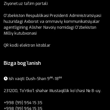
Ziyonet.uz ta'lim portali
O‘zbekiston Respublikasi Prezidenti Administratsiyasi
huzuridagi Axborot va ommaviy kommunikatsiyalar
agentligining Alisher Navoiy nomidagi O‘zbekiston
Milliy kutubxonasi
QR kodli elektron kitoblar
Bizga bog`lanish
Ish vaqti: Dush-Shan 9⁰⁰-18⁰⁰
231200, To’rtko’l shahar Mustaqillik ko‘chasi № 8-uy.
+998 (99) 954 15 35
+998 (99) 954 15 35