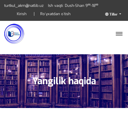
turtkul_akm@natlib.uz
Ish vaqti: Dush-Shan 9⁰⁰-18⁰⁰
Kirish
Ro`yxatdan o`tish
Tillar
Yangilik haqida