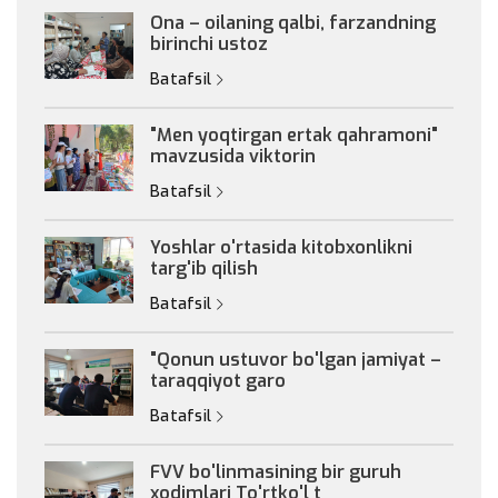
Ona – oilaning qalbi, farzandning
birinchi ustoz
Batafsil
"Men yoqtirgan ertak qahramoni"
mavzusida viktorin
Batafsil
Yoshlar o'rtasida kitobxonlikni
targ'ib qilish
Batafsil
"Qonun ustuvor bo'lgan jamiyat –
taraqqiyot garo
Batafsil
FVV bo'linmasining bir guruh
xodimlari To'rtko'l t