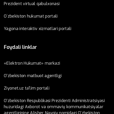
Prezident virtual qabulxonasi
O`zbekiston hukumat portali
Yagona interaktiv xizmatlari portali
Foydali linklar
«Elektron Hukumat» markazi
O’zbеkistоn mаtbuоt аgеntligi
Ziyonet.uz ta'lim portali
O‘zbekiston Respublikasi Prezidenti Administratsiyasi
huzuridagi Axborot va ommaviy kommunikatsiyalar
agentligining Alisher Navoiy nomidagi O‘zbekiston