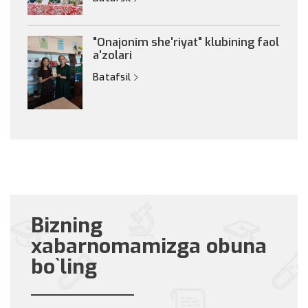
"Onajonim she'riyat" klubining faol
a'zolari
Batafsil
Bizning
xabarnomamizga obuna
bo`ling