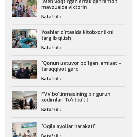
"Men yoqtirgan ertak qahramoni"
mavzusida viktorin
Batafsil
Yoshlar o'rtasida kitobxonlikni
targ'ib qilish
Batafsil
"Qonun ustuvor bo'lgan jamiyat –
taraqqiyot garo
Batafsil
FVV bo'linmasining bir guruh
xodimlari To'rtko'l t
Batafsil
"Oqila ayollar harakati"
Batafsil