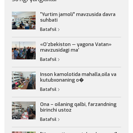
“Yurtim jamoli” mavzusida davra
suhbati
Batafsil
«Oʻzbekiston — yagona Vatan»
mavzusidagi maʼ
Batafsil
Inson kamolotida mahalla,oila va
kutubxonaning o�
Batafsil
Ona – oilaning qalbi, farzandning
birinchi ustoz
Batafsil