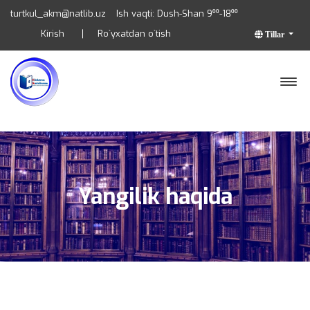
turtkul_akm@natlib.uz
Ish vaqti: Dush-Shan 9⁰⁰-18⁰⁰
Kirish
Ro`yxatdan o`tish
Tillar
Yangilik haqida