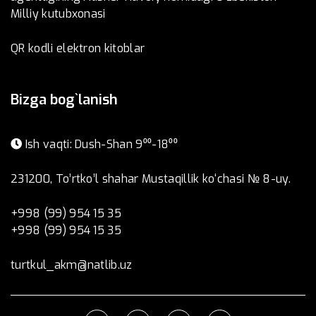
Milliy kutubxonasi
QR kodli elektron kitoblar
Bizga bog`lanish
Ish vaqti: Dush-Shan 9⁰⁰-18⁰⁰
231200, To’rtko’l shahar Mustaqillik ko‘chasi № 8-uy.
+998 (99) 954 15 35
+998 (99) 954 15 35
turtkul_akm@natlib.uz