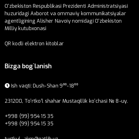
O‘zbekiston Respublikasi Prezidenti Administratsiyasi
huzuridagi Axborot va ommaviy kommunikatsiyalar
agentligining Alisher Navoiy nomidagi O‘zbekiston
Milliy kutubxonasi
QR kodli elektron kitoblar
Bizga bog`lanish
Ish vaqti: Dush-Shan 9⁰⁰-18⁰⁰
231200, To’rtko’l shahar Mustaqillik ko‘chasi № 8-uy.
+998 (99) 954 15 35
+998 (99) 954 15 35
turtkul_akm@natlib.uz