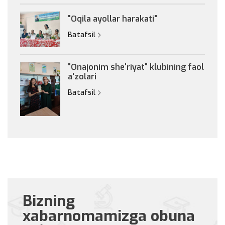
"Oqila ayollar harakati"
Batafsil
"Onajonim she'riyat" klubining faol
a'zolari
Batafsil
Bizning
xabarnomamizga obuna