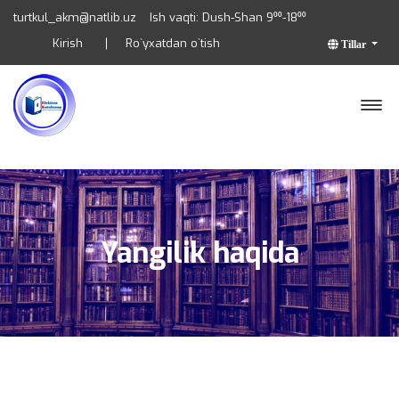
turtkul_akm@natlib.uz
Ish vaqti: Dush-Shan 9⁰⁰-18⁰⁰
Kirish
Ro`yxatdan o`tish
Tillar
Yangilik haqida