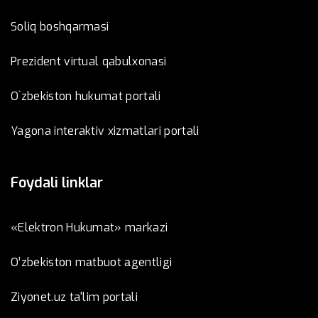
Soliq boshqarmasi
Prezident virtual qabulxonasi
O`zbekiston hukumat portali
Yagona interaktiv xizmatlari portali
Foydali linklar
«Elektron Hukumat» markazi
O’zbеkistоn mаtbuоt аgеntligi
Ziyonet.uz ta'lim portali