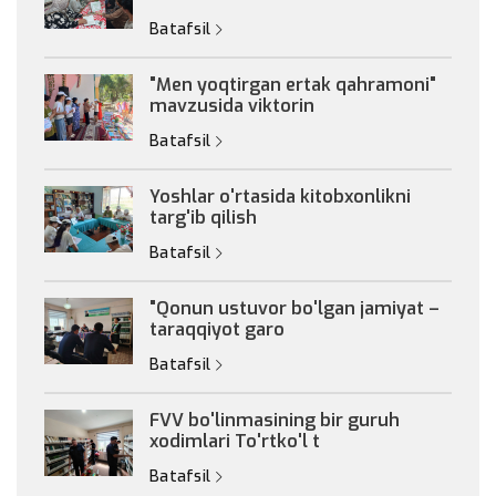
Batafsil
"Men yoqtirgan ertak qahramoni"
mavzusida viktorin
Batafsil
Yoshlar o'rtasida kitobxonlikni
targ'ib qilish
Batafsil
"Qonun ustuvor bo'lgan jamiyat –
taraqqiyot garo
Batafsil
FVV bo'linmasining bir guruh
xodimlari To'rtko'l t
Batafsil