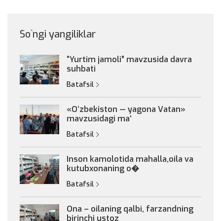
So`ngi yangiliklar
“Yurtim jamoli” mavzusida davra
suhbati
Batafsil
«Oʻzbekiston — yagona Vatan»
mavzusidagi maʼ
Batafsil
Inson kamolotida mahalla,oila va
kutubxonaning o�
Batafsil
Ona – oilaning qalbi, farzandning
birinchi ustoz