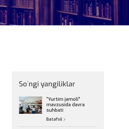
So`ngi yangiliklar
“Yurtim jamoli”
mavzusida davra
suhbati
Batafsil