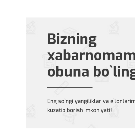
Bizning
xabarnomam
obuna bo`lin
Eng so`ngi yangiliklar va e`lonlarim
kuzatib borish imkoniyati!