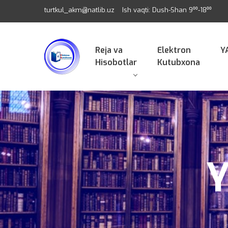
turtkul_akm@natlib.uz
Ish vaqti: Dush-Shan 9⁰⁰-18⁰⁰
Reja va
Elektron
Y
Hisobotlar
Kutubxona
Y