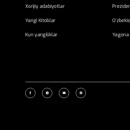
Xorijiy adabiyotlar
Preziden
Yangi Kitoblar
O`zbeki
Kun yangiliklar
Yagona i