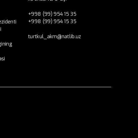
+998 (99) 954 15 35
+998 (99) 954 15 35
ezidenti
i
turtkul_akm@natlib.uz
ining
asi