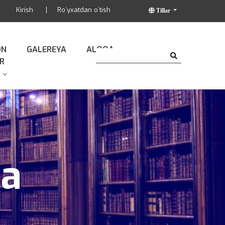
Kirish
Ro`yxatdan o`tish
Tillar
ON
GALEREYA
ALOQA
R
da