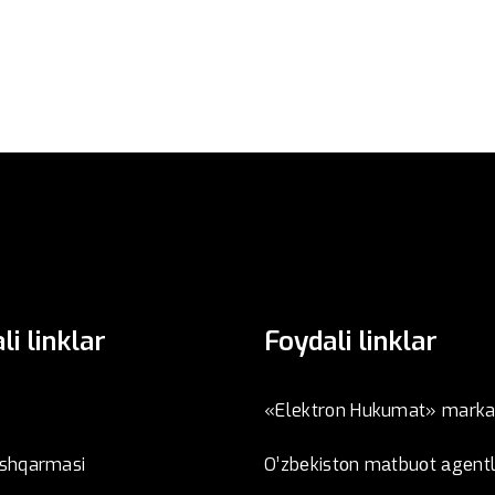
li linklar
Foydali linklar
«Elektron Hukumat» marka
oshqarmasi
O’zbеkistоn mаtbuоt аgеntl