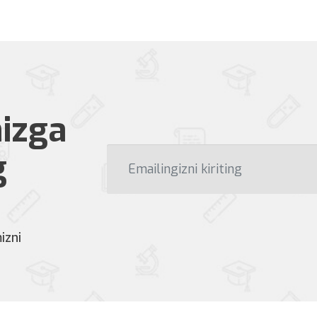
izga
g
izni