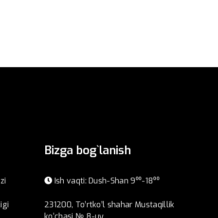
Bizga bog`lanish
zi
Ish vaqti: Dush-Shan 9⁰⁰-18⁰⁰
igi
231200, To’rtko’l shahar Mustaqillik
ko‘chasi № 8-uy.