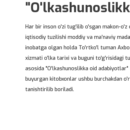
"O'lkashunoslikk
Har bir inson o'zi tug'ilib o'sgan makon-o'z o'
iqtisodiy tuzilishi moddiy va ma'naviy madan
inobatga olgan holda To'rtko'l tuman Axbo
xizmati o'lka tarixi va buguni to'g'risidag
asosida "O'lkashunoslikka oid adabiyotlar" 
buyurgan kitobxonlar ushbu burchakdan o'r
tanishtirilib boriladi.