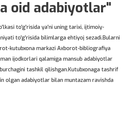
a oid adabiyotlar"
lkasi to'g'risida ya'ni uning tarixi, ijtimoiy-
iyati to'g'risida bilimlarga ehtiyoj sezadi.Bularni
rot-kutubxona markazi Axborot-bibliografiya
i tuman ijodkorlari qalamiga mansub adabiyotlar
burchagini tashkil qilishgan.Kutubxonaga tashrif
in olgan adabiyotlar bilan muntazam ravishda