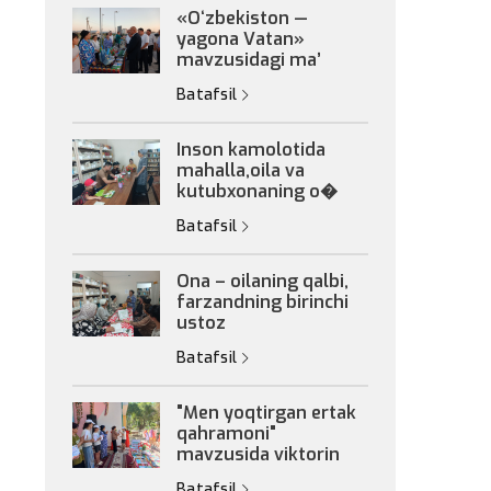
«Oʻzbekiston —
yagona Vatan»
mavzusidagi maʼ
Batafsil
Inson kamolotida
mahalla,oila va
kutubxonaning o�
Batafsil
Ona – oilaning qalbi,
farzandning birinchi
ustoz
Batafsil
"Men yoqtirgan ertak
qahramoni"
mavzusida viktorin
Batafsil