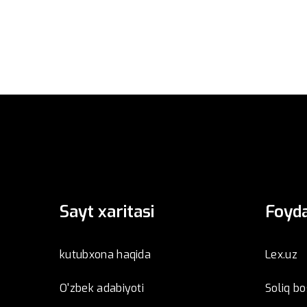
Sayt xaritasi
Foyda
kutubxona haqida
Lex.uz
O'zbek adabiyoti
Soliq b