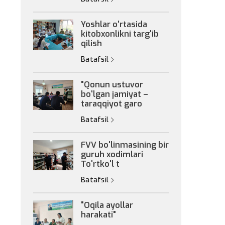
Yoshlar o'rtasida
kitobxonlikni targ'ib
qilish
Batafsil
"Qonun ustuvor
bo'lgan jamiyat –
taraqqiyot garo
Batafsil
FVV bo'linmasining bir
guruh xodimlari
To'rtko'l t
Batafsil
"Oqila ayollar
harakati"