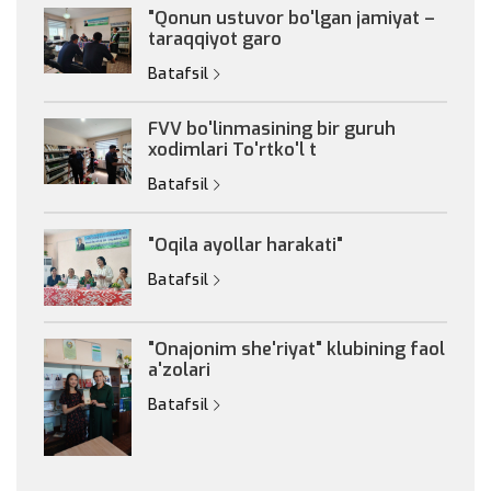
"Qonun ustuvor bo'lgan jamiyat –
taraqqiyot garo
Batafsil
FVV bo'linmasining bir guruh
xodimlari To'rtko'l t
Batafsil
"Oqila ayollar harakati"
Batafsil
"Onajonim she'riyat" klubining faol
a'zolari
Batafsil