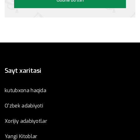
Obuna bo`lish
Sayt xaritasi
kutubxona haqida
O'zbek adabiyoti
Xorijiy adabiyotlar
Yangi Kitoblar