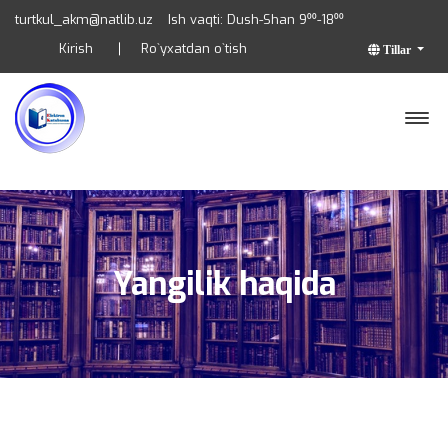
turtkul_akm@natlib.uz
Ish vaqti: Dush-Shan 9⁰⁰-18⁰⁰
Kirish
Ro`yxatdan o`tish
Tillar
Yangilik haqida