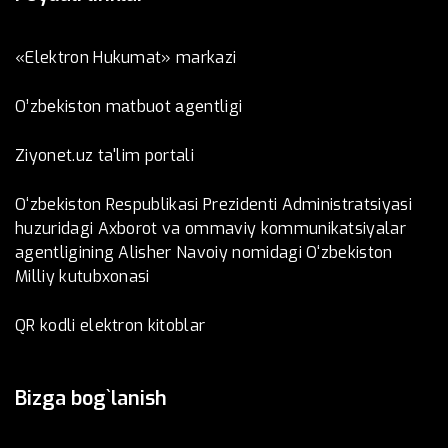
«Elektron Hukumat» markazi
O’zbеkistоn mаtbuоt аgеntligi
Ziyonet.uz ta'lim portali
O‘zbekiston Respublikasi Prezidenti Administratsiyasi
huzuridagi Axborot va ommaviy kommunikatsiyalar
agentligining Alisher Navoiy nomidagi O‘zbekiston
Milliy kutubxonasi
QR kodli elektron kitoblar
Bizga bog`lanish