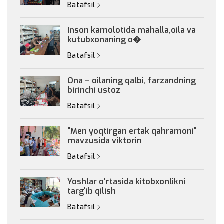
Batafsil
Inson kamolotida mahalla,oila va
kutubxonaning o�
Batafsil
Ona – oilaning qalbi, farzandning
birinchi ustoz
Batafsil
"Men yoqtirgan ertak qahramoni"
mavzusida viktorin
Batafsil
Yoshlar o'rtasida kitobxonlikni
targ'ib qilish
Batafsil