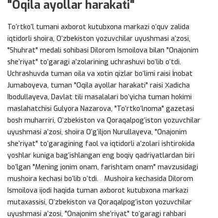
"Oqila ayollar harakati"
Toʻrtkoʻl tumani axborot kutubxona markazi oʻquv zalida
iqtidorli shoira, Oʻzbekiston yozuvchilar uyushmasi aʼzosi,
"Shuhrat" medali sohibasi Dilorom Ismoilova bilan "Onajonim
sheʼriyat" toʻgaragi aʼzolarining uchrashuvi boʻlib oʻtdi.
Uchrashuvda tuman oila va xotin qizlar boʻlimi raisi İnobat
Jumaboyeva, tuman "Oqila ayollar harakati" raisi Хadicha
Ibodullayeva, Davlat tili masalalari boʻyicha tuman hokimi
maslahatchisi Gulyora Nazarova, "Toʻrtkoʻlnoma" gazetasi
bosh muharriri, Oʻzbekiston va Qoraqalpogʻiston yozuvchilar
uyushmasi aʼzosi, shoira Oʻgʻiljon Nurullayeva, "Onajonim
sheʼriyat" toʻgaragining faol va iqtidorli aʼzolari ishtirokida
yoshlar kuniga bagʻishlangan eng boqiy qadriyatlardan biri
boʻlgan "Mening jonim onam, farishtam onam" mavzusidagi
mushoira kechasi boʻlib oʻtdi. Mushoira kechasida Dilorom
Ismoilova ijodi haqida tuman axborot kutubxona markazi
mutaxassisi, Oʻzbekiston va Qoraqalpogʻiston yozuvchilar
uyushmasi aʼzosi, "Onajonim sheʼriyat" toʻgaragi rahbari