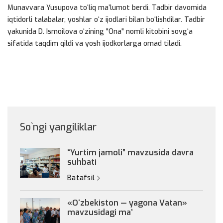
Munavvara Yusupova toʻliq maʼlumot berdi. Tadbir davomida
iqtidorli talabalar, yoshlar oʻz ijodlari bilan boʻlishdilar. Tadbir
yakunida D. Ismoilova oʻzining "Ona" nomli kitobini sovgʻa
sifatida taqdim qildi va yosh ijodkorlarga omad tiladi.
So`ngi yangiliklar
“Yurtim jamoli” mavzusida davra
suhbati
Batafsil
«Oʻzbekiston — yagona Vatan»
mavzusidagi maʼ