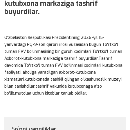
kutubxona markaziga tashrif
buyurdilar.
O‘zbekiston Respublikasi Prezidentining 2026-yil 15-
yanvardagi PQ-9-son qarori ijrosi yuzasidan bugun To'rtko'l
tuman FVV bo'linmasining bir guruh xodimlari To'rtko'l tuman
Axborot-kutubxona markaziga tashrif buyurdilar.Tashrif
davomida To'rtko'l tuman FVV bo'linmasi xodimlari kutubxona
faoliyati, aholiga yaratilgan axborot-kutubxona
xizmatlari,kutubxonada tashkil qilingan o'lkashunoslik muzeyi
bilan tanishdilar,tashrif yakunida kutubxonaga a'zo
bo'lib,mutolaa uchun kitoblar tanlab oldilar.
So`ngi yangiliklar