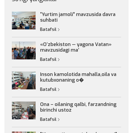
“Yurtim jamoli” mavzusida davra
suhbati
Batafsil
«Oʻzbekiston — yagona Vatan»
mavzusidagi maʼ
Batafsil
Inson kamolotida mahalla,oila va
kutubxonaning o�
Batafsil
Ona – oilaning qalbi, farzandning
birinchi ustoz
Batafsil