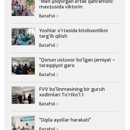
"Men yoqtirgan ertak qahramoni"
mavzusida viktorin
Batafsil
Yoshlar o'rtasida kitobxonlikni
targ'ib qilish
Batafsil
"Qonun ustuvor bo'lgan jamiyat –
taraqqiyot garo
Batafsil
FVV bo'linmasining bir guruh
xodimlari To'rtko'l t
Batafsil
"Oqila ayollar harakati"
Batafsil