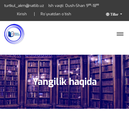
turtkul_akm@natlib.uz
Ish vaqti: Dush-Shan 9⁰⁰-18⁰⁰
Kirish
Ro`yxatdan o`tish
Tillar
Yangilik haqida