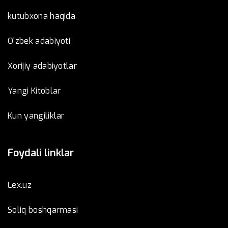
kutubxona haqida
O'zbek adabiyoti
Xorijiy adabiyotlar
Yangi Kitoblar
Kun yangiliklar
Foydali linklar
Lex.uz
Soliq boshqarmasi