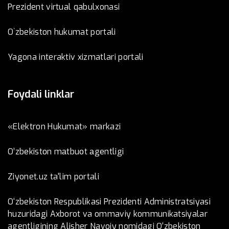
Prezident virtual qabulxonasi
O`zbekiston hukumat portali
Yagona interaktiv xizmatlari portali
Foydali linklar
«Elektron Hukumat» markazi
O’zbеkistоn mаtbuоt аgеntligi
Ziyonet.uz ta'lim portali
O‘zbekiston Respublikasi Prezidenti Administratsiyasi
huzuridagi Axborot va ommaviy kommunikatsiyalar
agentligining Alisher Navoiy nomidagi O‘zbekiston