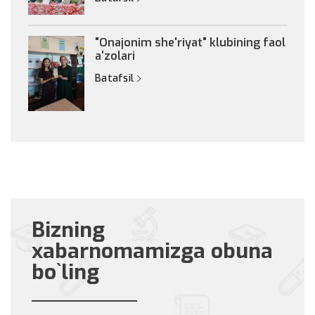
"Onajonim she'riyat" klubining faol
a'zolari
Batafsil
Bizning
xabarnomamizga obuna
bo`ling