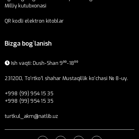
Milliy kutubxonasi
QR kodli elektron kitoblar
Bizga bog`lanish
Ish vaqti: Dush-Shan 9⁰⁰-18⁰⁰
231200, To’rtko’l shahar Mustaqillik ko‘chasi № 8-uy.
+998 (99) 954 15 35
+998 (99) 954 15 35
turtkul_akm@natlib.uz