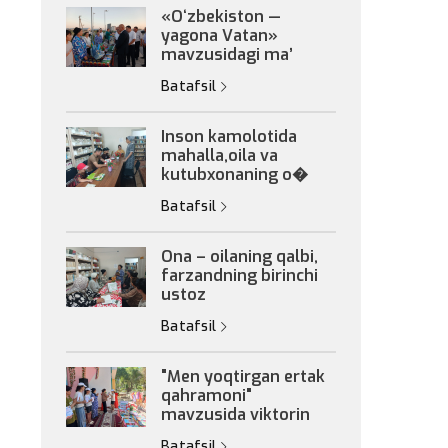
«Oʻzbekiston —
yagona Vatan»
mavzusidagi maʼ
Batafsil
Inson kamolotida
mahalla,oila va
kutubxonaning o�
Batafsil
Ona – oilaning qalbi,
farzandning birinchi
ustoz
Batafsil
"Men yoqtirgan ertak
qahramoni"
mavzusida viktorin
Batafsil