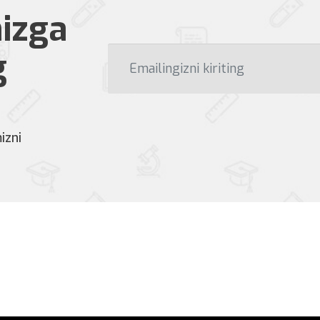
izga
g
izni