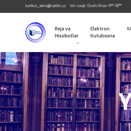
turtkul_akm@natlib.uz
Ish vaqti: Dush-Shan 9⁰⁰-18⁰⁰
Reja va
Elektron
Y
Hisobotlar
Kutubxona
Y