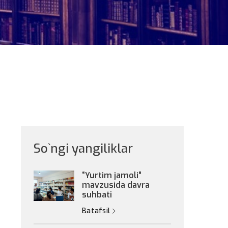
So`ngi yangiliklar
“Yurtim jamoli”
mavzusida davra
suhbati
Batafsil