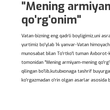
"Mening armiya
qo'rg'onim"
Vatan-bizning eng qadrli boyligimiz,uni as
yurtimiz bo'ylab 14 yanvar-Vatan himoyachi
munosabat bilan To'rtko'l tuman Axborot-
tomonidan "Mening armiyam-mening qo'rg'o
qilingan bo'lib,kutubxonaga tashrif buyurg
ko'rgazmadan o'rin olgan asarlar asosida b