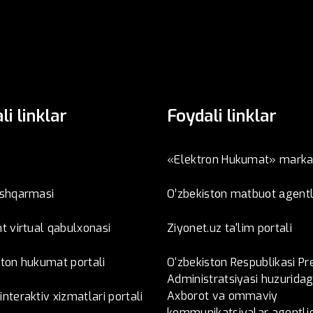
li linklar
Foydali linklar
«Elektron Hukumat» marka
oshqarmasi
O’zbеkistоn mаtbuоt аgеntl
t virtual qabulxonasi
Ziyonet.uz ta'lim portali
ston hukumat portali
O‘zbekiston Respublikasi Pr
Administratsiyasi huzuridag
Axborot va ommaviy
nteraktiv xizmatlari portali
kommunikatsiyalar agentlig