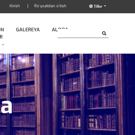
Kirish
Ro`yxatdan o`tish
Tillar
ON
GALEREYA
ALOQA
R
da