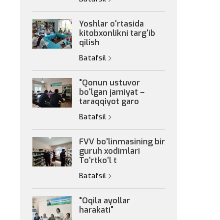
Yoshlar o'rtasida
kitobxonlikni targ'ib
qilish
Batafsil
"Qonun ustuvor
bo'lgan jamiyat –
taraqqiyot garo
Batafsil
FVV bo'linmasining bir
guruh xodimlari
To'rtko'l t
Batafsil
"Oqila ayollar
harakati"