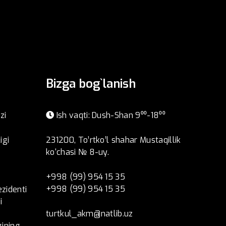
Bizga bog`lanish
zi
Ish vaqti: Dush-Shan 9⁰⁰-18⁰⁰
igi
231200, To’rtko’l shahar Mustaqillik
ko‘chasi № 8-uy.
+998 (99) 954 15 35
+998 (99) 954 15 35
ezidenti
i
turtkul_akm@natlib.uz
ining