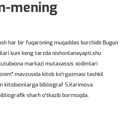
m-mening
rash har bir fuqaroning muqaddas burchidir.Bugun
lari kuni keng tarzda nishonlanayapti,shu
kutubxona markazi mutaxassis xodimlari
nim" mavzusida kitob ko'rgazmasi tashkil
an kitobxonlarga bibliograf S.Karimova
ibliografik sharh o'tkazib bormoqda.