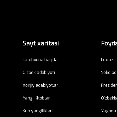
Sayt xaritasi
Foyda
kutubxona haqida
Lex.uz
O'zbek adabiyoti
Soliq b
Xorijiy adabiyotlar
Preziden
Yangi Kitoblar
O`zbeki
Kun yangiliklar
Yagona i