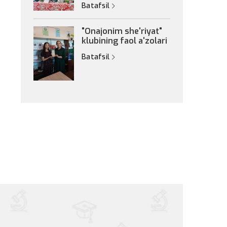
Batafsil
"Onajonim she'riyat"
klubining faol a'zolari
Batafsil